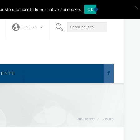
questo sito accetti le normative sui cookie.
Ok
LINGUA
F
RENTE
Home
/
Usato