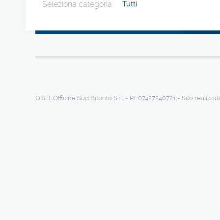
Seleziona categoria
Tutti
O.S.B. Officine Sud Bitonto S.r.l. - P.I.:07427240721 - Sito realizza