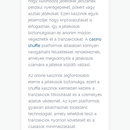
hogy különböző játékokat játszanak,
például nyerőgépeket, pókert vagy
asztali játékokat. Ezen kaszinók egyik
jellemzője, hogy kriptovalutákat is
elfogadnak, így a játékosok
biztonságosan és anonim módon
végezhetik el a tranzakciókat. A
casino
shuffle
platformok általában könnyen
navigálható felületekkel rendelkeznek,
amelyek megkönnyítik a játékosok
számára a játékok közötti váltást.
Az online kaszinók legfontosabb
eleme a játékosok biztonsága, ezért a
shuffle kaszinók kiemelten kezelik a
tranzakciók titkosítását és a személyes
adatok védelmét. Az ilyen platformok
gyakran alkalmaznak blokklánc
technológiát, amely lehetővé teszi a
tranzakciók nyomon követését és a
csalások minimalizálását.