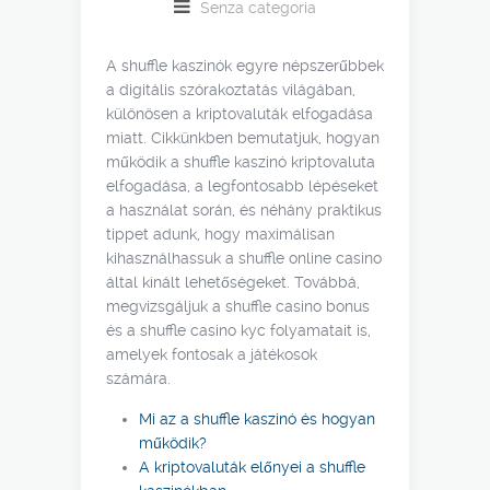
Senza categoria
A shuffle kaszinók egyre népszerűbbek
a digitális szórakoztatás világában,
különösen a kriptovaluták elfogadása
miatt. Cikkünkben bemutatjuk, hogyan
működik a shuffle kaszinó kriptovaluta
elfogadása, a legfontosabb lépéseket
a használat során, és néhány praktikus
tippet adunk, hogy maximálisan
kihasználhassuk a shuffle online casino
által kínált lehetőségeket. Továbbá,
megvizsgáljuk a shuffle casino bonus
és a shuffle casino kyc folyamatait is,
amelyek fontosak a játékosok
számára.
Mi az a shuffle kaszinó és hogyan
működik?
A kriptovaluták előnyei a shuffle