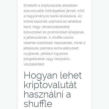
Emellett a kriptovaluták általában
alacsonyabb költségekkel járnak, mint
a hagyományos banki átutalások. Az
online kaszinók számára ez lehetővé
teszi, hogy versenyképesebb
bónuszokat és promóciókat kínáljanak
a játékosoknak. A shuffle casino
tokenek különösen népszerűek, mivel a
játékosok számára extra előnyöket
nyújtanak, például ingyenes
pörgetéseket vagy készpénz-
visszatérítést.
Hogyan lehet
kriptovalutát
használni a
shuffle