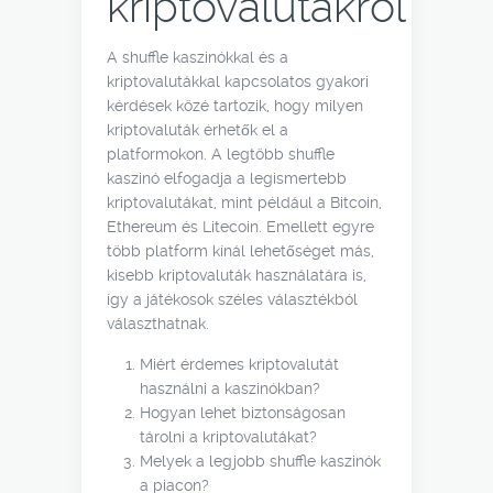
kriptovalutákról
A shuffle kaszinókkal és a
kriptovalutákkal kapcsolatos gyakori
kérdések közé tartozik, hogy milyen
kriptovaluták érhetők el a
platformokon. A legtöbb shuffle
kaszinó elfogadja a legismertebb
kriptovalutákat, mint például a Bitcoin,
Ethereum és Litecoin. Emellett egyre
több platform kínál lehetőséget más,
kisebb kriptovaluták használatára is,
így a játékosok széles választékból
választhatnak.
Miért érdemes kriptovalutát
használni a kaszinókban?
Hogyan lehet biztonságosan
tárolni a kriptovalutákat?
Melyek a legjobb shuffle kaszinók
a piacon?