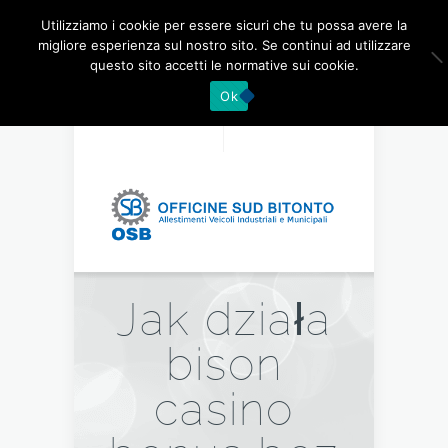
Utilizziamo i cookie per essere sicuri che tu possa avere la
F
migliore esperienza sul nostro sito. Se continui ad utilizzare
questo sito accetti le normative sui cookie.
LINGUA
Ok
NEWSLETTER
Jak działa
bison
casino