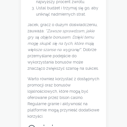
najwyższy procent zwrotu.
Ustal budżet i trzymaj się go, aby
uniknąć nadmiernych strat.
Jacek, gracz o dużym doświadczeniu,
zauważa:
“Zawsze sprawdzam, jakie
gry są objęte bonusem. Dzięki temu
mogę skupić się na tych, które mają
większe szanse na wygraną!”
. Dobrze
przemyślane podejście do
wykorzystania bonusów może
znacząco zwiększyć szansę na sukces.
Warto również korzystać z dostępnych
promocji oraz bonusów
lojalnościowych, które mogą być
oferowane przez bison casino.
Regularne granie i aktywność na
platformie mogą przynieść dodatkowe
korzyści.