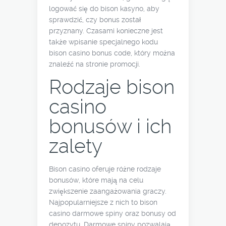
logować się do bison kasyno, aby
sprawdzić, czy bonus został
przyznany. Czasami konieczne jest
także wpisanie specjalnego kodu
bison casino bonus code, który można
znaleźć na stronie promocji.
Rodzaje bison
casino
bonusów i ich
zalety
Bison casino oferuje różne rodzaje
bonusów, które mają na celu
zwiększenie zaangażowania graczy.
Najpopularniejsze z nich to bison
casino darmowe spiny oraz bonusy od
depozytu. Darmowe spiny pozwalają