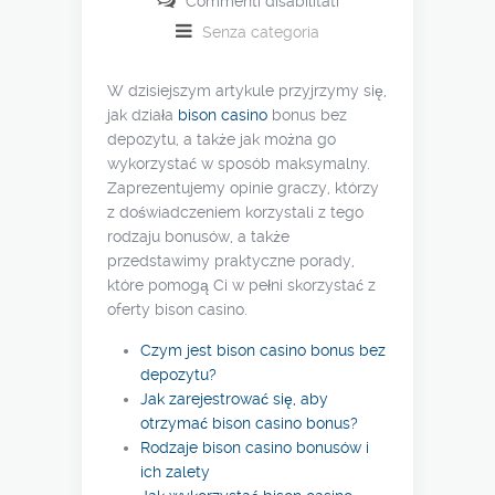
Commenti disabilitati
Senza categoria
W dzisiejszym artykule przyjrzymy się,
jak działa
bison casino
bonus bez
depozytu, a także jak można go
wykorzystać w sposób maksymalny.
Zaprezentujemy opinie graczy, którzy
z doświadczeniem korzystali z tego
rodzaju bonusów, a także
przedstawimy praktyczne porady,
które pomogą Ci w pełni skorzystać z
oferty bison casino.
Czym jest bison casino bonus bez
depozytu?
Jak zarejestrować się, aby
otrzymać bison casino bonus?
Rodzaje bison casino bonusów i
ich zalety