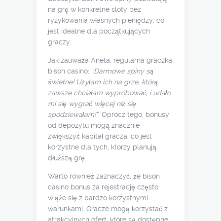
na grę w konkretne sloty bez
ryzykowania własnych pieniędzy, co
jest idealne dla początkujących
graczy.
Jak zauważa Aneta, regularna graczka
bison casino:
“Darmowe spiny są
świetne! Użyłam ich na grze, którą
zawsze chciałam wypróbować, i udało
mi się wygrać więcej niż się
spodziewałam!”
. Oprócz tego, bonusy
od depozytu mogą znacznie
zwiększyć kapitał gracza, co jest
korzystne dla tych, którzy planują
dłuższą grę.
Warto również zaznaczyć, że bison
casino bonus za rejestrację często
wiąże się z bardzo korzystnymi
warunkami. Gracze mogą korzystać z
atrakcyjnych ofert, które są dostępne