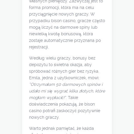
własnych pieniędzy. Zazwyczaj jest to
forma promocji, która ma na celu
przyciągnięcie nowych graczy. W
przypadku bison casino, gracze często
mogą liczyć na darmowe spiny lub
niewielką kwotę bonusową, która
zostaje automatycznie przyznana po
rejestracji.
Według wielu graczy, bonusy bez
depozytu to świetna okazja, aby
spróbować różnych gier bez ryzyka.
Emila, jedna z użytkowniczek, mówi:
“Otrzymałam 50 darmowych spinów i
udało mi się wygrać kilka złotych, które
mogłam wypłacić!”
. Takie
doświadczenia pokazują, że bison
casino potrafi zaskoczyć pozytywnie
nowych graczy.
Warto jednak pamiętać, że każda