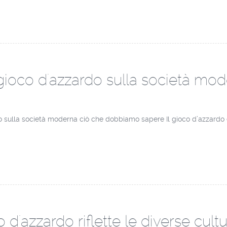
 gioco d'azzardo sulla società m
o sulla società moderna ciò che dobbiamo sapere Il gioco d’azzardo e l
o d'azzardo riflette le diverse cult