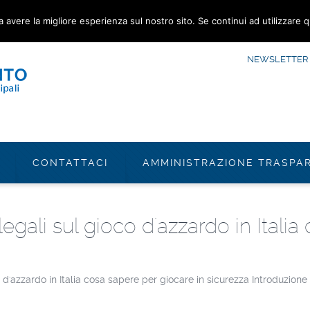
a avere la migliore esperienza sul nostro sito. Se continui ad utilizzare 
NEWSLETTER
CONTATTACI
AMMINISTRAZIONE TRASPA
egali sul gioco d'azzardo in Italia
 d'azzardo in Italia cosa sapere per giocare in sicurezza Introduzione 