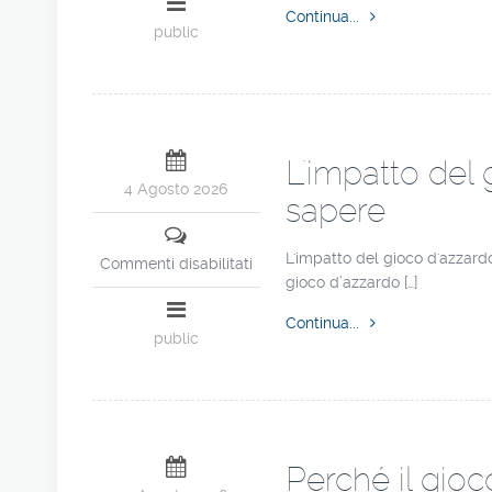
Continua...
public
L'impatto del
4 Agosto 2026
sapere
L'impatto del gioco d'azzard
Commenti disabilitati
gioco d’azzardo […]
Continua...
public
Perché il gioc