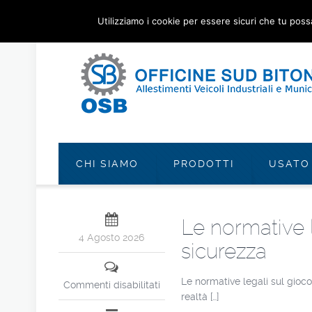
Utilizziamo i cookie per essere sicuri che tu poss
CHI SIAMO
PRODOTTI
USATO
Le normative l
4 Agosto 2026
sicurezza
Le normative legali sul gioco
Commenti disabilitati
realtà […]