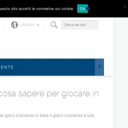
questo sito accetti le normative sui cookie.
Ok
LINGUA
F
RENTE
 cosa sapere per giocare in
al gioco d’azzardo in Italia Il gioco d’azzardo è una