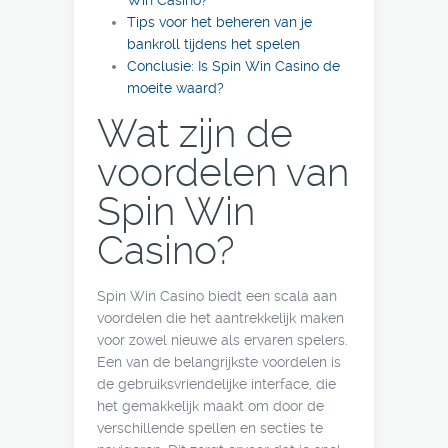
Win Casino?
Tips voor het beheren van je
bankroll tijdens het spelen
Conclusie: Is Spin Win Casino de
moeite waard?
Wat zijn de
voordelen van
Spin Win
Casino?
Spin Win Casino biedt een scala aan
voordelen die het aantrekkelijk maken
voor zowel nieuwe als ervaren spelers.
Een van de belangrijkste voordelen is
de gebruiksvriendelijke interface, die
het gemakkelijk maakt om door de
verschillende spellen en secties te