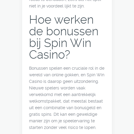
niet in je voordeel lijkt te zijn.
Hoe werken
de bonussen
bij Spin Win
Casino?
Bonussen spelen een cruciale rol in de
wereld van online gokken, en Spin Win
Casino is daarop geen uitzondering.
Nieuwe spelers worden vaak
verwelkomd met een aantrekkelijk
welkomstpakket, dat meestal bestaat
uit een combinatie van bonusgeld en
gratis spins. Dit kan een geweldige
manier zijn om je speelervaring te
starten zonder veel risico te lopen.