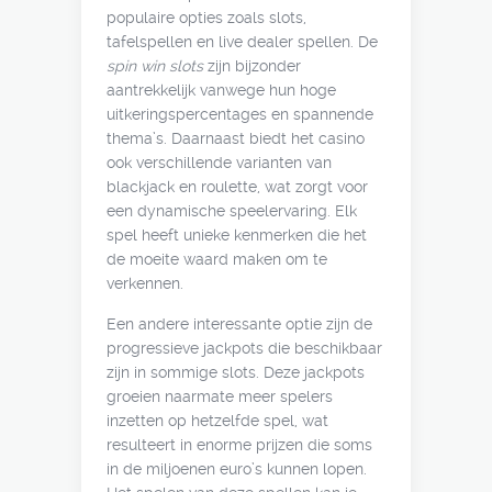
populaire opties zoals slots,
tafelspellen en live dealer spellen. De
spin win slots
zijn bijzonder
aantrekkelijk vanwege hun hoge
uitkeringspercentages en spannende
thema’s. Daarnaast biedt het casino
ook verschillende varianten van
blackjack en roulette, wat zorgt voor
een dynamische speelervaring. Elk
spel heeft unieke kenmerken die het
de moeite waard maken om te
verkennen.
Een andere interessante optie zijn de
progressieve jackpots die beschikbaar
zijn in sommige slots. Deze jackpots
groeien naarmate meer spelers
inzetten op hetzelfde spel, wat
resulteert in enorme prijzen die soms
in de miljoenen euro’s kunnen lopen.