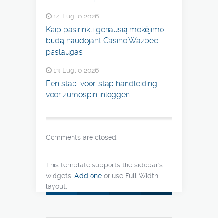
14 Luglio 2026
Kaip pasirinkti geriausią mokėjimo
būdą naudojant Casino Wazbee
paslaugas
13 Luglio 2026
Een stap-voor-stap handleiding
voor zumospin inloggen
Comments are closed.
This template supports the sidebar's
widgets.
Add one
or use Full Width
layout.